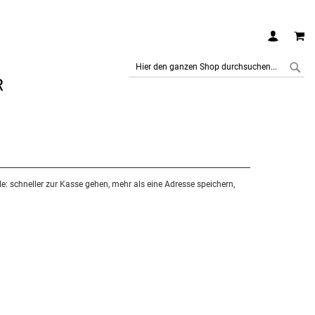
MEI
R
SUCHE
SUC
ile: schneller zur Kasse gehen, mehr als eine Adresse speichern,